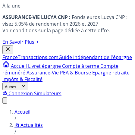
À la une
ASSURANCE-VIE LUCYA CNP :
Fonds euros Lucya CNP :
visez 5.05% de rendement en 2026 et 2027
Voir conditions sur la page dédiée à cette offre.
En Savoir Plus
France
Transactions.com
Guide indépendant de l'épargne
Accueil
Livret épargne
Compte à terme
Compte
rémunéré
Assurance-Vie
PEA & Bourse
Epargne retraite
Impôts & Fiscalité
Autres...
Connexion
Simulateurs
Accueil
/
📰 Actualités
/