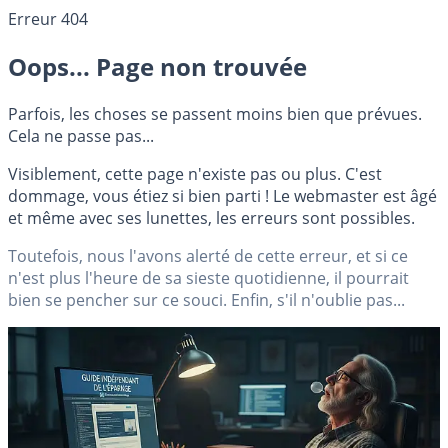
Erreur 404
Oops... Page non trouvée
Parfois, les choses se passent moins bien que prévues.
Cela ne passe pas...
Visiblement, cette page n'existe pas ou plus. C'est
dommage, vous étiez si bien parti ! Le webmaster est âgé
et même avec ses lunettes, les erreurs sont possibles.
Toutefois, nous l'avons alerté de cette erreur, et si ce
n'est plus l'heure de sa sieste quotidienne, il pourrait
bien se pencher sur ce souci. Enfin, s'il n'oublie pas...