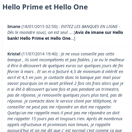
Hello Prime et Hello One
Imane
(18/01/2015 02:50) :
EVITEZ LES BANQUES EN LIGNE -
Dès le moindre souci, on est seul
... [
Avis de imane sur Hello
bank! Hello Prime et Hello One
...]
Kristel
(11/07/2014 19:40) :
Je ne vous conseille pas cette
banque , ils sont incompétents et pas fiables. J ai eu le malheur
d être à découvert de quelques euros sur quelques jours de fin
février à mars . Et on m a facturé 4,5 de minimum d intérêt en
avril et 4,5 en juin. je contacte donc la banque par mail pour
savoir pourquoi on m avait prélevé 2 fois ces frais alors que je
n ai été à découvert qu'une fois et pas pendant un trimestre,
pas de réponse, je renouvelle quelques jours plus tard, pas de
réponse. je contacte donc le service client par téléphone, le
conseiller ne peut pas me répondre on doit me rappeler.
Quelqu'un me rappelle mais il peut pas me répondre on doit
me rappeler 15 jours pas et toujours rien. Après de nombreux
appels infructueux et promesses non tenues, je rappelle
aujourd'hui et on me dit que c' est normal c'est comme ça que