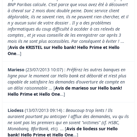
BNP Paribas calcule. C'est parce que vous avez été à découvert
à cheval sur 2 mois donc double peine. Donc service client
déplorable, ils ne savent rien, ils ne peuvent rien chercher, et il
n y aucun suivi de votre dossier . Il y a des problèmes
informatiques du coup difficulté à accéder à ces relevés de
comptes , et je vous conseille de les enregistrer car après 3
mois ils ne sont plus accessibles. Par conséquent à éviter !
...
[
Avis de KRISTEL sur Hello bank! Hello Prime et Hello
One
...]
Marieso
(23/07/2013 10:07) :
Préférez les autres banques en
ligne pour le moment car Hello bank est débordé et n'est plus
capable de satisfaire les demandes d'ouverture de compte en
un délai raisonnable
... [
Avis de marieso sur Hello bank!
Hello Prime et Hello One
...]
Liodess
(13/07/2013 09:14) :
Beaucoup trop lents ! Ils
auraient pourtant pu anticiper l afflux des demandes, vu qu ils
ne sont pas les premiers qui en soient "victimes" (cf. HSBC,
Monabanq, BforBank, etc).
... [
Avis de liodess sur Hello
bank! Hello Prime et Hello One
...]