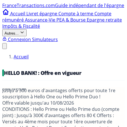
France
Transactions.com
Guide indépendant de l'épargne
Accueil
Livret épargne
Compte à terme
Compte
rémunéré
Assurance-Vie
PEA & Bourse
Epargne retraite
Impôts & Fiscalité
Autres...
Connexion
Simulateurs
Accueil
HELLO BANK! : Offre en vigueur
Jusqu'à 300 euros d'avantages offerts pour toute 1re
souscription à Hello One ou Hello Prime Duo !
Offre valable jusqu'au
10/08/2026
CONDITIONS
: Hello Prime ou Hello Prime duo (compte
joint) : Jusqu’à 300€ d’avantages offerts 80 € Offerts :
Versés au 4ème mois pour toute 1ère ouverture de