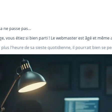
a ne passe pas...
e, vous étiez si bien parti ! Le webmaster est âgé et même a
 plus l'heure de sa sieste quotidienne, il pourrait bien se pen