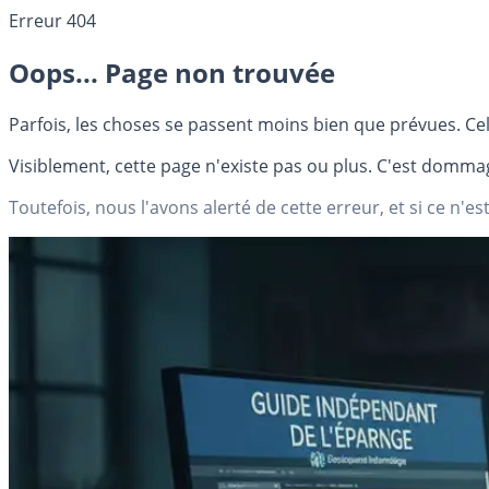
Erreur 404
Oops... Page non trouvée
Parfois, les choses se passent moins bien que prévues. Cel
Visiblement, cette page n'existe pas ou plus. C'est dommag
Toutefois, nous l'avons alerté de cette erreur, et si ce n'est