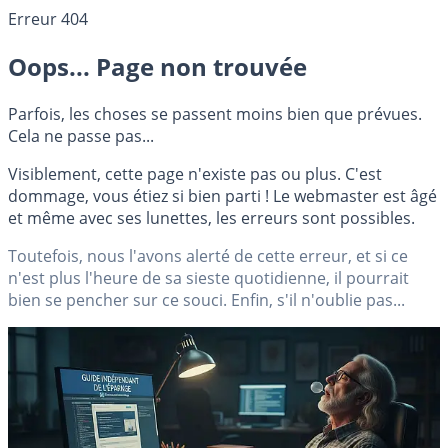
Erreur 404
Oops... Page non trouvée
Parfois, les choses se passent moins bien que prévues.
Cela ne passe pas...
Visiblement, cette page n'existe pas ou plus. C'est
dommage, vous étiez si bien parti ! Le webmaster est âgé
et même avec ses lunettes, les erreurs sont possibles.
Toutefois, nous l'avons alerté de cette erreur, et si ce
n'est plus l'heure de sa sieste quotidienne, il pourrait
bien se pencher sur ce souci. Enfin, s'il n'oublie pas...