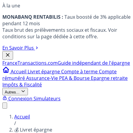
À la une
MONABANQ RENTABILIS :
Taux boosté de 3% applicable
pendant 12 mois
Taux brut des prélèvements sociaux et fiscaux. Voir
conditions sur la page dédiée à cette offre.
En Savoir Plus
France
Transactions.com
Guide indépendant de l'épargne
Accueil
Livret épargne
Compte à terme
Compte
rémunéré
Assurance-Vie
PEA & Bourse
Epargne retraite
Impôts & Fiscalité
Autres...
Connexion
Simulateurs
Accueil
/
💰 Livret épargne