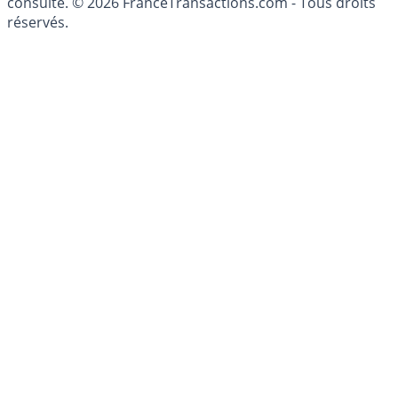
patrimoine, indépendant ou non-indépendant, doit être
consulté. © 2026 FranceTransactions.com - Tous droits
réservés.