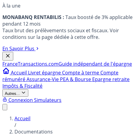
À la une
MONABANQ RENTABILIS :
Taux boosté de 3% applicable
pendant 12 mois
Taux brut des prélèvements sociaux et fiscaux. Voir
conditions sur la page dédiée à cette offre.
En Savoir Plus
France
Transactions.com
Guide indépendant de l'épargne
Accueil
Livret épargne
Compte à terme
Compte
rémunéré
Assurance-Vie
PEA & Bourse
Epargne retraite
Impôts & Fiscalité
Autres...
Connexion
Simulateurs
Accueil
/
Documentations