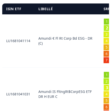
ISIN ETF
LIBELLÉ
SRR
1
2
3
Amundi € Fl Rt Corp Bd ESG - DR
LU1681041114
4
(C)
5
6
7
1
2
3
Amundi IS FltngRt$CorpESG ETF
LU1681041031
4
DR H EUR C
5
6