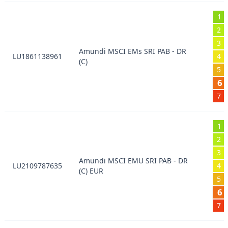
1
2
3
Amundi MSCI EMs SRI PAB - DR
LU1861138961
4
(C)
5
6
7
1
2
3
Amundi MSCI EMU SRI PAB - DR
LU2109787635
4
(C) EUR
5
6
7