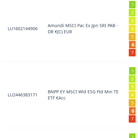
1
2
3
Amundi MSCI Pac Ex Jpn SRI PAB -
LU1602144906
4
DR €(C) EUR
5
6
7
1
2
3
BNPP EY MSCI Wld ESG Ftd Min TE
LU2446383171
4
ETF €Acc
5
6
7
1