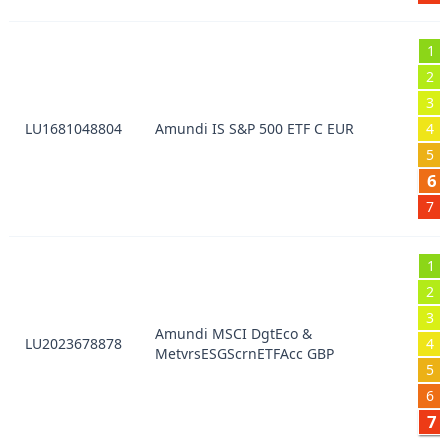
1
2
3
LU1681048804
Amundi IS S&P 500 ETF C EUR
4
5
6
7
1
2
3
Amundi MSCI DgtEco &
LU2023678878
4
MetvrsESGScrnETFAcc GBP
5
6
7