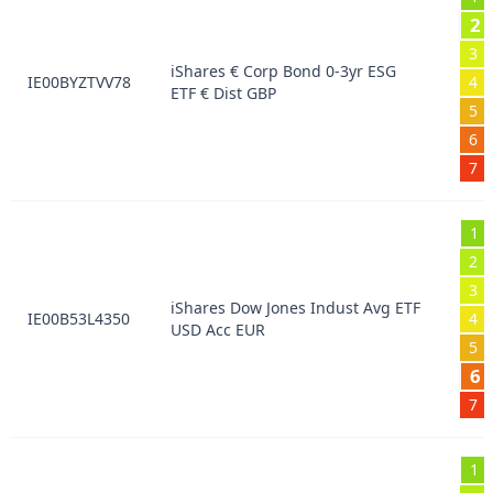
2
3
iShares € Corp Bond 0-3yr ESG
IE00BYZTVV78
4
ETF € Dist GBP
5
6
7
1
2
3
iShares Dow Jones Indust Avg ETF
IE00B53L4350
4
USD Acc EUR
5
6
7
1