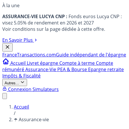
À la une
ASSURANCE-VIE LUCYA CNP :
Fonds euros Lucya CNP :
visez 5.05% de rendement en 2026 et 2027
Voir conditions sur la page dédiée à cette offre.
En Savoir Plus
France
Transactions.com
Guide indépendant de l'épargne
Accueil
Livret épargne
Compte à terme
Compte
rémunéré
Assurance-Vie
PEA & Bourse
Epargne retraite
Impôts & Fiscalité
Autres...
Connexion
Simulateurs
Accueil
/
☂️ Assurance-vie