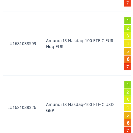
7
1
2
3
Amundi IS Nasdaq-100 ETF-C EUR
LU1681038599
4
Hdg EUR
5
6
7
1
2
3
Amundi IS Nasdaq-100 ETF-C USD
LU1681038326
4
GBP
5
6
7