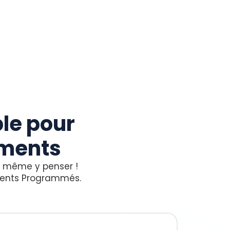
le pour
ements
ns même y penser !
ments Programmés.