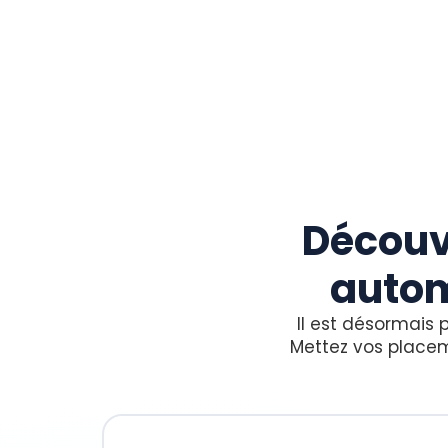
Découv
autom
Il est désormais 
Mettez vos place