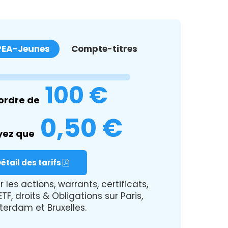
PEA-Jeunes
Compte-titres
100 €
ordre de
0,50 €
yez que
étail des tarifs
r les actions, warrants, certificats,
TF, droits & Obligations sur Paris,
erdam et Bruxelles.