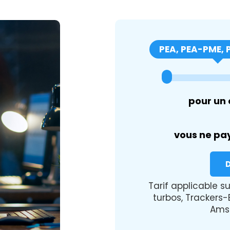
PEA, PEA-PME, 
pour un 
vous ne pa
D
Tarif applicable su
turbos, Trackers-E
Amst