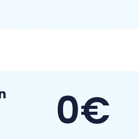
0€
on