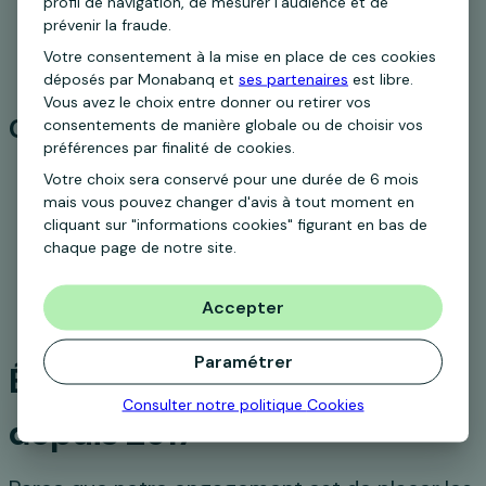
profil de navigation, de mesurer l’audience et de
activer votre Rentabilis
prévenir la fraude.
Ouvrir mon Rentabilis
Votre consentement à la mise en place de ces cookies
déposés par Monabanq et
ses partenaires
est libre.
Vous avez le choix entre donner ou retirer vos
Ce que nos clients pensent de nous
consentements de manière globale ou de choisir vos
préférences par finalité de cookies.
Votre choix sera conservé pour une durée de 6 mois
mais vous pouvez changer d'avis à tout moment en
cliquant sur "informations cookies" figurant en bas de
chaque page de notre site.
Accepter
Paramétrer
Élu Service Client de l’Année
Consulter notre politique
Cookies
depuis 2017