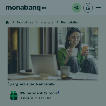
Mon
Ouvrir
Vous êtes ici:
Accueil
Nos offres
Epargne
Rentabilis
espace
un
compte
Épargnez avec Rentabilis
1
3% pendant 12 mois
Jusqu'à 150 000€