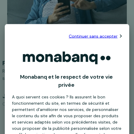
Continuer sans accepter
Formulaire
Remplissez en quelques minutes le formulaire de
Monabanq et le respect de votre vie
souscription et signez votre contrat
privée
Justificatif
A quoi servent ces cookies ? Ils assurent le bon
fonctionnement du site, en termes de sécurité et
Chargez votre pièce d'identité.
permettent d'améliorer nos services, de personnaliser
le contenu du site afin de vous proposer des produits
Virement
et services adaptés selon vos précédentes visites, de
vous proposer de la publicité personnalisée selon votre
Réalisez un virement depuis un compte à votre nom pour