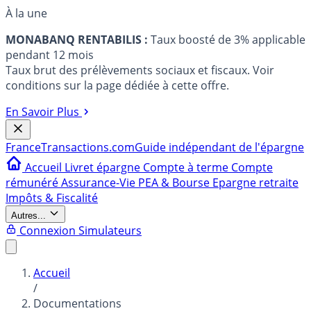
À la une
MONABANQ RENTABILIS :
Taux boosté de 3% applicable
pendant 12 mois
Taux brut des prélèvements sociaux et fiscaux. Voir
conditions sur la page dédiée à cette offre.
En Savoir Plus
France
Transactions.com
Guide indépendant de l'épargne
Accueil
Livret épargne
Compte à terme
Compte
rémunéré
Assurance-Vie
PEA & Bourse
Epargne retraite
Impôts & Fiscalité
Autres...
Connexion
Simulateurs
Accueil
/
Documentations