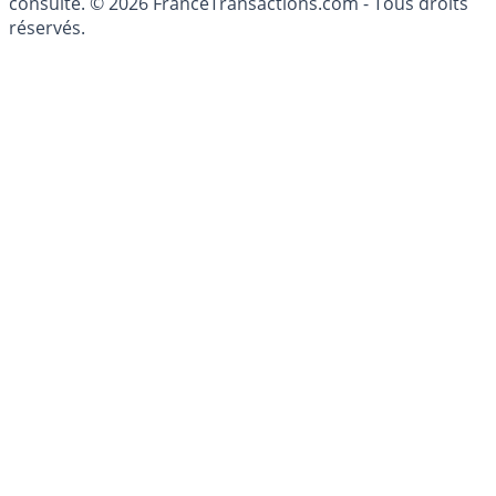
patrimoine, indépendant ou non-indépendant, doit être
consulté. © 2026 FranceTransactions.com - Tous droits
réservés.