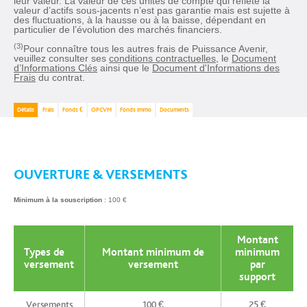
leur valeur. La valeur de ces unités de compte qui reflète la
valeur d’actifs sous-jacents n’est pas garantie mais est sujette à
des fluctuations, à la hausse ou à la baisse, dépendant en
particulier de l’évolution des marchés financiers.
(3)
Pour connaître tous les autres frais de Puissance Avenir,
veuillez consulter ses
conditions contractuelles
, le
Document
d’Informations Clés
ainsi que le
Document d'Informations des
Frais
du contrat.
Détails
Frais
Fonds €
OPCVM
Fonds immo
Documents
OUVERTURE & VERSEMENTS
Minimum à la souscription
: 100 €
Montant
Types de
Montant minimum de
minimum
versement
versement
par
support
Versements
100 €
25 €