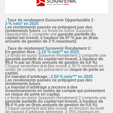
-
Taux de rendement Suravenir Opportunités 2
:
3 % nets* en 2025
Les rendements passés ne préjugent pas des
rendements futurs.
Le fonds en euros Suravenir
Opportunités 2 comporte une
garantie partielle du
capital net investi, à hauteur de 97 % par an (frais
annuels de gestion de 3 % maximum)
.
-
Taux de rendement Suravenir Rendement 2
:
En gestion libre :
2,10 % nets** en 2025
Le fonds en euros Suravenir Rendement 2 comporte une
garantie partielle du capital net investi, à hauteur de
99,4 % par an (frais annuels de gestion de 0,6 %)
.
Chaque versement doit être investi à 30 % minimum en
unités de compte, qui présentent un
risque de perte en
capital
.
En mandat d’arbitrage :
2,50 % nets*** en 2025
Les rendements passés ne préjugent pas des
rendements futurs.
Le mandat d’arbitrage a recours à des
investissements en unités de compte qui présentent
un risque de perte en capital.
Le fonds en euros Suravenir Rendement 2 comporte une
garantie partielle du capital net investi, à hauteur de
99,4 % par an (frais annuels de gestion de 0,6 %)
.
Chaque versement doit être investi, en fonction du profil
de mandat d’arbitrage déterminé, à 35% minimum en