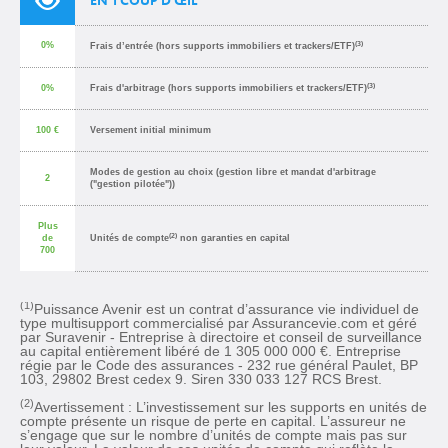
EN 1 COUP D’ŒIL
(3)
0%
Frais d’entrée (hors supports immobiliers et trackers/ETF)
(3)
0%
Frais d'arbitrage (hors supports immobiliers et trackers/ETF)
100 €
Versement initial minimum
Modes de gestion au choix (gestion libre et mandat d'arbitrage
2
("gestion pilotée"))
Plus
(2)
de
Unités de compte
non garanties en capital
700
(1)
Puissance Avenir est un contrat d’assurance vie individuel de
type multisupport commercialisé par Assurancevie.com et géré
par Suravenir - Entreprise à directoire et conseil de surveillance
au capital entièrement libéré de 1 305 000 000 €. Entreprise
régie par le Code des assurances - 232 rue général Paulet, BP
103, 29802 Brest cedex 9. Siren 330 033 127 RCS Brest.
(2)
Avertissement : L’investissement sur les supports en unités de
compte présente un risque de perte en capital. L’assureur ne
s’engage que sur le nombre d’unités de compte mais pas sur