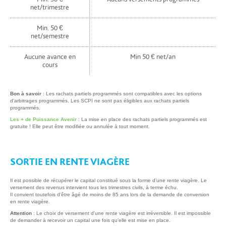
net/trimestre
Min. 50 €
net/semestre
Aucune avance en
Min 50 € net/an
cours
Bon à savoir
: Les rachats partiels programmés sont compatibles avec les options
d’arbitrages programmés. Les SCPI ne sont pas éligibles aux rachats partiels
programmés.
Les + de Puissance Avenir
: La mise en place des rachats partiels programmés est
gratuite ! Elle peut être modifiée ou annulée à tout moment.
SORTIE EN RENTE VIAGÈRE
Il est possible de récupérer le capital constitué sous la forme d’une rente viagère. Le
versement des revenus intervient tous les trimestres civils, à terme échu.
Il convient toutefois d’être âgé de moins de 85 ans lors de la demande de conversion
en rente viagère.
Attention
: Le choix de versement d'une rente viagère est irréversible. Il est impossible
de demander à recevoir un capital une fois qu’elle est mise en place.