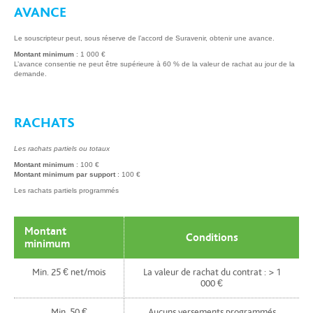
AVANCE
Le souscripteur peut, sous réserve de l’accord de Suravenir, obtenir une avance.
Montant minimum
: 1 000 €
L’avance consentie ne peut être supérieure à 60 % de la valeur de rachat au jour de la
demande.
RACHATS
Les rachats partiels ou totaux
Montant minimum
: 100 €
Montant minimum par support
: 100 €
Les rachats partiels programmés
Montant
Conditions
minimum
Min. 25 € net/mois
La valeur de rachat du contrat : > 1
000 €
Min. 50 €
Aucuns versements programmés