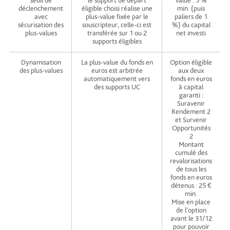
seuil de
le support de départ
value : 5 %
déclenchement
éligible choisi réalise une
min. (puis
avec
plus-value fixée par le
paliers de 1
sécurisation des
souscripteur, celle-ci est
%) du capital
plus-values
transférée sur 1 ou 2
net investi
supports éligibles
Dynamisation
La plus-value du fonds en
Option éligible
des plus-values
euros est arbitrée
aux deux
automatiquement vers
fonds en euros
des supports UC
à capital
garanti :
Suravenir
Rendement 2
et Survenir
Opportunités
2
Montant
cumulé des
revalorisations
de tous les
fonds en euros
détenus : 25 €
min.
Mise en place
de l'option
avant le 31/12
pour pouvoir