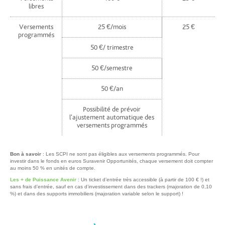
libres
Versements
25 €/mois
25 €
programmés
50 €/ trimestre
50 €/semestre
50 €/an
Possibilité de prévoir
l'ajustement automatique des
versements programmés
Bon à savoir
: Les SCPI ne sont pas éligibles aux versements programmés. Pour
investir dans le fonds en euros Suravenir Opportunités, chaque versement doit compter
au moins 50 % en unités de compte.
Les + de Puissance Avenir
: Un ticket d’entrée très accessible (à partir de 100 € !) et
sans frais d’entrée, sauf en cas d’investissement dans des trackers (majoration de 0,10
%) et dans des supports immobiliers (majoration variable selon le support) !