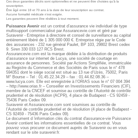
Ces deux garanties décès sont optionnelles et ne peuvent être choisies qu’à la
souscription.
Être âgé entre 18 et 70 ans à la date de leur souscription au contrat.
Aucune formalité médicale n’est exigée.
Les garanties peuvent être résiliées à tout moment.
Puissance Avenir
est un contrat d’assurance vie individuel de type
multisupport commercialisé par Assurancevie.com et géré par
Suravenir - Entreprise à directoire et conseil de surveillance au capital
entièrement libéré de 1 305 000 000 €. Entreprise régie par le Code
des assurances - 232 rue général Paulet, BP 103, 29802 Brest cedex
9. Siren 330 033 127 RCS Brest.
Assurancevie.com est la marque dédiée à la distribution de produits
d’assurance sur internet de Lucya, une société de courtage en
assurance de personnes. Société par Actions Simplifiée, immatriculée
au Registre du Commerce et des Sociétés de Paris sous le n° 478
594351 dont le siège social est situé au 13 rue d’Uzès, 75002, Paris
M° Bourse – Tel : 01.45.22.34.29 – fax : 01.44.82.08.36 –
www.lucya.com. Elle est enregistrée à l’ORIAS sous le n° 07 004 394
– http://www.orias.fr – Conseiller en Investissements Financiers (CIF),
membre de la CNCEF et soumise au contrôle de l’Autorité de contrôle
prudentiel et de résolution (ACPR), 4 place de Budapest - CS 92459 -
75436 Paris Cedex 09.
Suravenir et Assurancevie.com sont soumises au contrôle de
l’Autorité de contrôle prudentiel et de résolution (4 place de Budapest -
CS 92459 - 75436 Paris Cedex 09).
Le document d 'information clés du contrat d'assurance-vie Puissance
Avenir contient les informations essentielles de ce contrat. Vous
pouvez vous procurer ce document auprès de Suravenir ou en vous
rendant sur le site suravenir.fr.