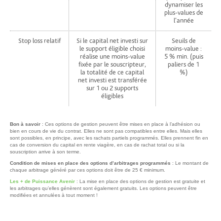
dynamiser les
plus-values de
l'année
Stop loss relatif
Si le capital net investi sur
Seuils de
le support éligible choisi
moins-value :
réalise une moins-value
5 % min. (puis
fixée par le souscripteur,
paliers de 1
la totalité de ce capital
%)
net investi est transférée
sur 1 ou 2 supports
éligibles
Bon à savoir
: Ces options de gestion peuvent être mises en place à l’adhésion ou
bien en cours de vie du contrat. Elles ne sont pas compatibles entre elles. Mais elles
sont possibles, en principe, avec les rachats partiels programmés. Elles prennent fin en
cas de conversion du capital en rente viagère, en cas de rachat total ou si la
souscription arrive à son terme.
Condition de mises en place des options d’arbitrages programmés
: Le montant de
chaque arbitrage généré par ces options doit être de 25 € minimum.
Les + de Puissance Avenir
: La mise en place des options de gestion est gratuite et
les arbitrages qu’elles génèrent sont également gratuits. Les options peuvent être
modifiées et annulées à tout moment !