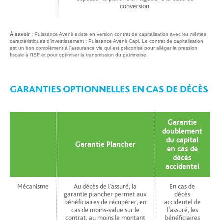
conversion
À savoir
: Puissance Avenir existe en version contrat de capitalisation avec les mêmes
caractéristiques d’investissement : Puissance Avenir Capi. Le contrat de capitalisation
est un bon complément à l’assurance vie qui est préconisé pour alléger la pression
fiscale à l’ISF et pour optimiser la transmission du patrimoine.
GARANTIES OPTIONNELLES EN CAS DE DÉCÈS
Garantie
doublement
du capital
Garantie Plancher
en cas de
décès
accidentel
Mécanisme
Au décès de l'assuré, la
En cas de
garantie plancher permet aux
décès
bénéficiaires de récupérer, en
accidentel de
cas de moins-value sur le
l'assuré, les
contrat, au moins le montant
bénéficiaires