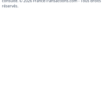
patrimoine, indépendant ou non-indépendant, doit être
consulté. © 2026 FranceTransactions.com - Tous droits
réservés.