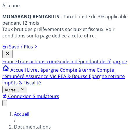
À la une
MONABANQ RENTABILIS :
Taux boosté de 3% applicable
pendant 12 mois
Taux brut des prélèvements sociaux et fiscaux. Voir
conditions sur la page dédiée à cette offre.
En Savoir Plus
France
Transactions.com
Guide indépendant de l'épargne
Accueil
Livret épargne
Compte à terme
Compte
rémunéré
Assurance-Vie
PEA & Bourse
Epargne retraite
Impôts & Fiscalité
Autres...
Connexion
Simulateurs
Accueil
/
Documentations