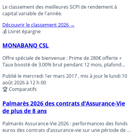
Le classement des meilleures SCPI de rendement à
capital variable de l'année.
Découvrir le classement 2026 →
💰 Livret épargne
MONABANQ CSL
Offre spéciale de bienvenue : Prime de 280€ offerte +
Taux boosté de 3.00% brut pendant 12 mois, plafond
150.000 €, sous conditions. Couplé avec l’option gratuite
Publié le
mercredi 1er mars 2017
, mis à jour le
lundi 10
carte bancaire qui épargne.
août 2026 à 12 h 00
🏆 Comparatifs
Palmarès 2026 des contrats d’Assurance-Vie
de plus de 8 ans
Palmarès Assurance-Vie 2026 : performances des fonds
euros des contrats d’assurance-vie sur une période de 8