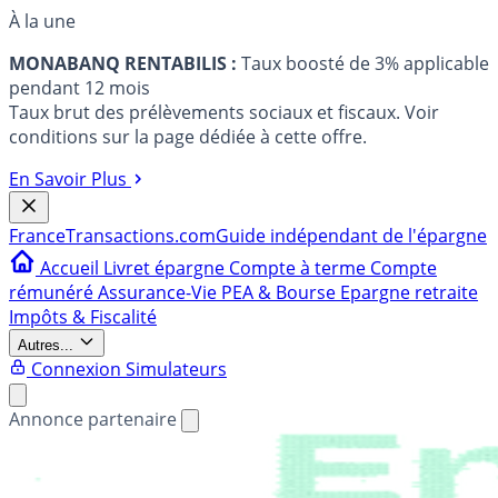
À la une
MONABANQ RENTABILIS :
Taux boosté de 3% applicable
pendant 12 mois
Taux brut des prélèvements sociaux et fiscaux. Voir
conditions sur la page dédiée à cette offre.
En Savoir Plus
France
Transactions.com
Guide indépendant de l'épargne
Accueil
Livret épargne
Compte à terme
Compte
rémunéré
Assurance-Vie
PEA & Bourse
Epargne retraite
Impôts & Fiscalité
Autres...
Connexion
Simulateurs
Annonce partenaire