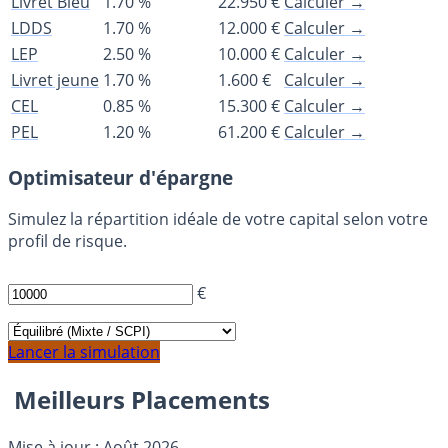
Livret Bleu
1.70 %
22.950 €
Calculer →
LDDS
1.70 %
12.000 €
Calculer →
LEP
2.50 %
10.000 €
Calculer →
Livret jeune
1.70 %
1.600 €
Calculer →
CEL
0.85 %
15.300 €
Calculer →
PEL
1.20 %
61.200 €
Calculer →
Optimisateur d'épargne
Simulez la répartition idéale de votre capital selon votre
profil de risque.
CAPITAL À PLACER
€
PROFIL CIBLE
Lancer la simulation
Meilleurs Placements
Mise à jour : Août 2026