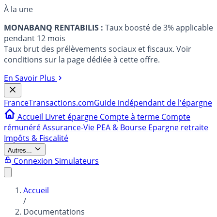
À la une
MONABANQ RENTABILIS :
Taux boosté de 3% applicable
pendant 12 mois
Taux brut des prélèvements sociaux et fiscaux. Voir
conditions sur la page dédiée à cette offre.
En Savoir Plus
France
Transactions.com
Guide indépendant de l'épargne
Accueil
Livret épargne
Compte à terme
Compte
rémunéré
Assurance-Vie
PEA & Bourse
Epargne retraite
Impôts & Fiscalité
Autres...
Connexion
Simulateurs
Accueil
/
Documentations