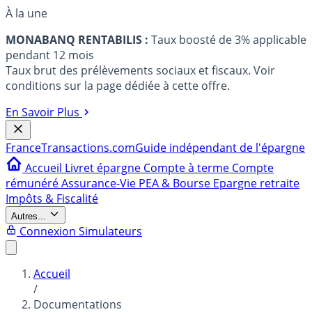
À la une
MONABANQ RENTABILIS :
Taux boosté de 3% applicable
pendant 12 mois
Taux brut des prélèvements sociaux et fiscaux. Voir
conditions sur la page dédiée à cette offre.
En Savoir Plus
France
Transactions.com
Guide indépendant de l'épargne
Accueil
Livret épargne
Compte à terme
Compte
rémunéré
Assurance-Vie
PEA & Bourse
Epargne retraite
Impôts & Fiscalité
Autres...
Connexion
Simulateurs
Accueil
/
Documentations