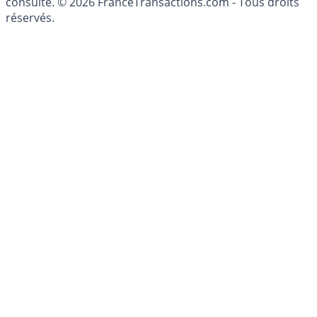
patrimoine, indépendant ou non-indépendant, doit être
consulté. © 2026 FranceTransactions.com - Tous droits
réservés.