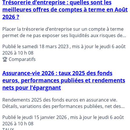
Trésorerie d’entreprise : quelles sont les
meilleures offres de comptes à terme en Août
2026 ?
Placer la trésorerie d’entreprise sur un compte à terme
permet de ne pas exposer ses liquidités aux risques des
marchés financiers.
Publié le
samedi 18 mars 2023
, mis à jour le
jeudi 6 août
2026 à 10 h 08
🏆 Comparatifs
Assurance-vie 2026 : taux 2025 des fonds
euros, performances publiées et rendements
nets pour l’épargnant
Rendements 2025 des fonds euros en assurance vie.
Détails, variations des performances publiées, net des
frais de gestion, mais brut des prélèvements sociaux et
Publié le
jeudi 15 janvier 2026
, mis à jour le
jeudi 6 août
fiscaux, et rendements nets des prélèvements sociaux
2026 à 10 h 08
pour les épargnants.
TAUX