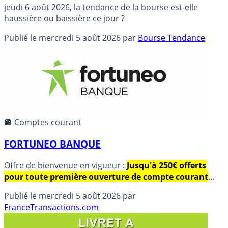
jeudi 6 août 2026, la tendance de la bourse est-elle
haussière ou baissière ce jour ?
Publié le
mercredi 5 août 2026
par
Bourse Tendance
🏦 Comptes courant
FORTUNEO BANQUE
Offre de bienvenue en vigueur :
Jusqu'à 250€ offerts
pour toute première ouverture de compte courant
jusqu'au Dimanche 23 Août 2026, sous conditions.
Publié le
mercredi 5 août 2026
par
Fortuneo banque :Carte bancaire gratuite, frais réduits.
FranceTransactions.com
Détails et avis des internautes.