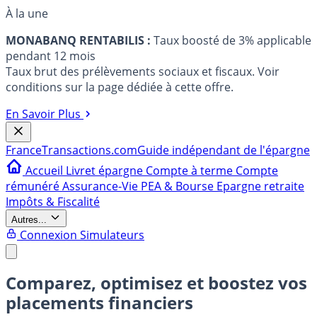
À la une
MONABANQ RENTABILIS :
Taux boosté de 3% applicable
pendant 12 mois
Taux brut des prélèvements sociaux et fiscaux. Voir
conditions sur la page dédiée à cette offre.
En Savoir Plus
France
Transactions.com
Guide indépendant de l'épargne
Accueil
Livret épargne
Compte à terme
Compte
rémunéré
Assurance-Vie
PEA & Bourse
Epargne retraite
Impôts & Fiscalité
Autres...
Connexion
Simulateurs
Comparez, optimisez et boostez vos
placements financiers