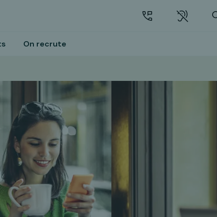
ts
On recrute