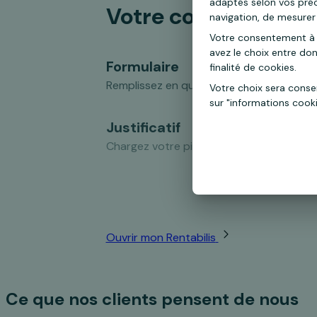
adaptés selon vos précé
Votre compte Rentab
navigation, de mesurer 
Votre consentement à 
avez le choix entre do
Formulaire
finalité de cookies.
Remplissez en quelques minutes le formul
Votre choix sera cons
sur "informations cook
Justificatif
Chargez votre pièce d'identité.
Virement
Réalisez un virement depuis un compte à
Ouvrir mon Rentabilis
Ce que nos clients pensent de nous