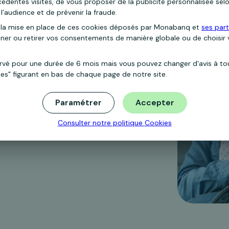
dentes visites, de vous proposer de la publicité personnalisée selo
ilis ouvert en 3 étapes
l’audience et de prévenir la fraude.
la mise en place de ces cookies déposés par Monabanq et
ses part
nner ou retirer vos consentements de manière globale ou de choisir
aire de souscription et signez votre contrat
ervé pour une durée de 6 mois mais vous pouvez changer d'avis à t
ies" figurant en bas de chaque page de notre site.
Paramétrer
Accepter
Consulter notre politique
Cookies
 votre nom pour activer votre Rentabilis