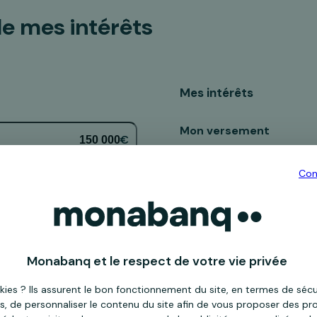
le mes intérêts
Mes intérêts
Mon versement
€
Durée
Con
Capital acquis
Au taux de 
Monabanq et le respect de votre vie privée
kies ? Ils assurent le bon fonctionnement du site, en termes de séc
s, de personnaliser le contenu du site afin de vous proposer des pro