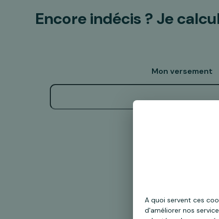
Encore indécis ?
Je calcu
Mon versement
Calculer
A quoi servent ces coo
d'améliorer nos service