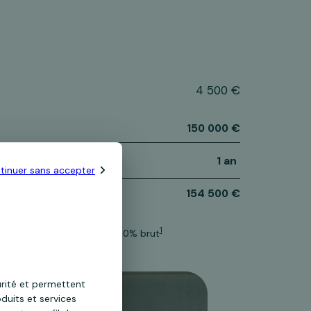
4 500 €
150 000 €
1 an
tinuer sans accepter
154 500 €
1
3% pendant 12 mois puis 1,60% brut
urité et permettent
duits et services