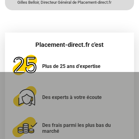
Gilles Belloir, Directeur Général de Placement-direct.fr
Placement-direct.fr c'est
Plus de 25 ans
d’expertise
Des experts à
votre écoute
Des frais parmi les
plus bas du
marché