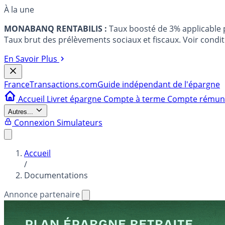
À la une
MONABANQ RENTABILIS :
Taux boosté de 3% applicable
Taux brut des prélèvements sociaux et fiscaux. Voir conditi
En Savoir Plus
France
Transactions.com
Guide indépendant de l'épargne
Accueil
Livret épargne
Compte à terme
Compte rému
Autres...
Connexion
Simulateurs
Accueil
/
Documentations
Annonce partenaire