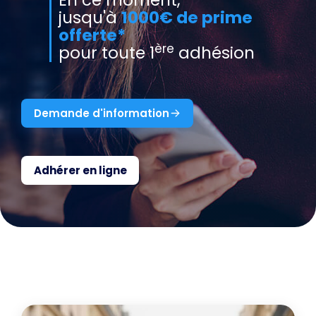
En ce moment,
jusqu'à
1000€ de prime
offerte*
ère
pour toute 1
adhésion
Demande d'information
Adhérer en ligne