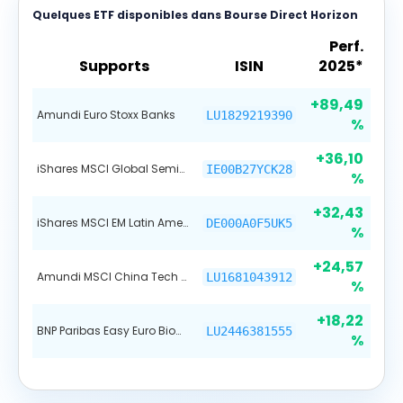
Quelques ETF disponibles dans Bourse Direct Horizon
Perf.
Supports
ISIN
2025*
+89,49
Amundi Euro Stoxx Banks
LU1829219390
%
+36,10
iShares MSCI Global Semiconductors ETF
IE00B27YCK28
%
+32,43
iShares MSCI EM Latin America UCITS ETF
DE000A0F5UK5
%
+24,57
Amundi MSCI China Tech ETF EUR
LU1681043912
%
+18,22
BNP Paribas Easy Euro Biodiversity Leaders PAB ETF
LU2446381555
%