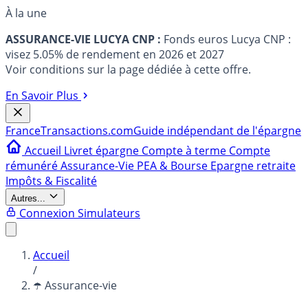
À la une
ASSURANCE-VIE LUCYA CNP :
Fonds euros Lucya CNP :
visez 5.05% de rendement en 2026 et 2027
Voir conditions sur la page dédiée à cette offre.
En Savoir Plus
France
Transactions.com
Guide indépendant de l'épargne
Accueil
Livret épargne
Compte à terme
Compte
rémunéré
Assurance-Vie
PEA & Bourse
Epargne retraite
Impôts & Fiscalité
Autres...
Connexion
Simulateurs
Accueil
/
☂️ Assurance-vie