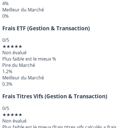
4%
Meilleur du Marché
0%
Frais ETF (Gestion & Transaction)
0
/5
★
★
★
★
★
Non évalué
Plus faible est le mieux
%
Pire du Marché
1.2%
Meilleur du Marché
0.3%
Frais Titres Vifs (Gestion & Transaction)
0
/5
★
★
★
★
★
Non évalué
Plus faible est le mieux (frais titres vifs calculés = frais