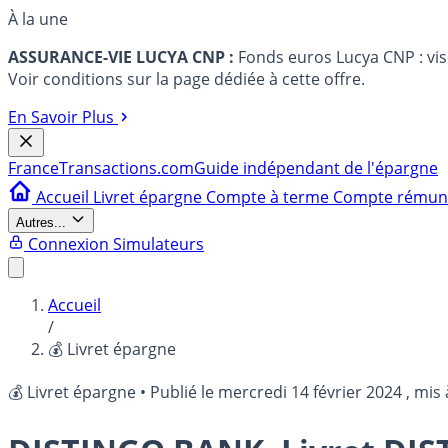
À la une
ASSURANCE-VIE LUCYA CNP :
Fonds euros Lucya CNP : vi
Voir conditions sur la page dédiée à cette offre.
En Savoir Plus
France
Transactions.com
Guide indépendant de l'épargne
Accueil
Livret épargne
Compte à terme
Compte rému
Autres...
Connexion
Simulateurs
Accueil
/
💰 Livret épargne
💰 Livret épargne
•
Publié le
mercredi 14 février 2024
, mis 