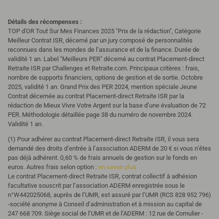
Détails des récompenses :
TOP d'OR Tout Sur Mes Finances 2025 "Prix de la rédaction", Catégorie
Meilleur Contrat ISR, décerné par un jury composé de personnalités
reconnues dans les mondes de l’assurance et de la finance. Durée de
validité 1 an.
Label "Meilleurs PER" décerné au contrat Placement-direct
Retraite ISR par Challenges et Retraite.com. Principaux critères : frais,
nombre de supports financiers, options de gestion et de sortie. Octobre
2025, validité 1 an.
Grand Prix des PER 2024, mention spéciale Jeune
Contrat décernée au contrat Placement-direct Retraite ISR par la
rédaction de Mieux Vivre Votre Argent sur la base d’une évaluation de 72
PER. Méthodologie détaillée page 38 du numéro de novembre 2024.
Validité 1 an.
(1) Pour adhérer au contrat Placement-direct Retraite ISR, il vous sera
demandé des droits d’entrée à l’association ADERM de 20 € si vous n’êtes
pas déjà adhérent. 0,60 % de frais annuels de gestion sur le fonds en
euros. Autres frais selon option :
en savoir plus
Le contrat Placement-direct Retraite ISR, contrat collectif à adhésion
facultative souscrit par l’association ADERM enregistrée sous le
n°W442025068, auprès de l’UMR, est assuré par l’UMR (RCS 828 952 796)
-société anonyme à Conseil d’administration et à mission au capital de
247 668 709. Siège social de l’UMR et de l’ADERM : 12 rue de Cornulier -