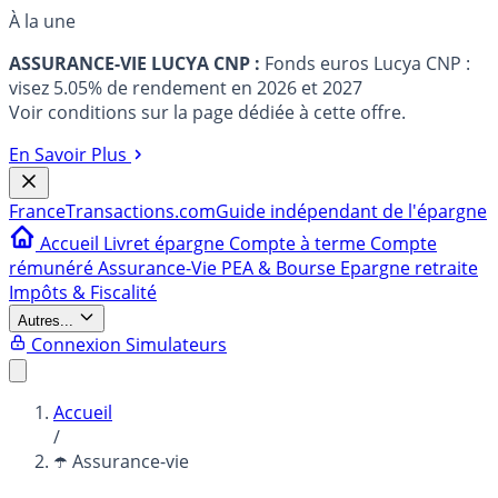
À la une
ASSURANCE-VIE LUCYA CNP :
Fonds euros Lucya CNP :
visez 5.05% de rendement en 2026 et 2027
Voir conditions sur la page dédiée à cette offre.
En Savoir Plus
France
Transactions.com
Guide indépendant de l'épargne
Accueil
Livret épargne
Compte à terme
Compte
rémunéré
Assurance-Vie
PEA & Bourse
Epargne retraite
Impôts & Fiscalité
Autres...
Connexion
Simulateurs
Accueil
/
☂️ Assurance-vie