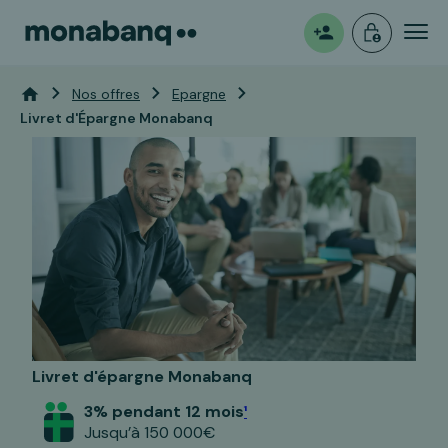
Mon
Ouvrir
Vous êtes ici:
Accueil
Nos offres
Epargne
Livret d'Épargne Monabanq
espace
un
compte
Livret d'épargne Monabanq
3% pendant 12 mois
¹
Jusqu’à 150 000€