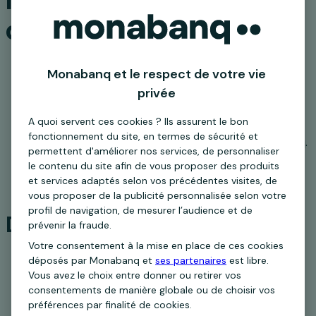
d'être client
Monabanq et le respect de votre vie
privée
A quoi servent ces cookies ? Ils assurent le bon
Être une personne physique et majeure.
fonctionnement du site, en termes de sécurité et
Ouvrir ou détenir un compte bancaire Monabanq.
permettent d'améliorer nos services, de personnaliser
Choisir l'option Carte qui épargne lors d'une
le contenu du site afin de vous proposer des produits
ouverture de compte courant.
et services adaptés selon vos précédentes visites, de
vous proposer de la publicité personnalisée selon votre
profil de navigation, de mesurer l’audience et de
Devenez client Monabanq :
prévenir la fraude.
Votre consentement à la mise en place de ces cookies
déposés par Monabanq et
ses partenaires
est libre.
Vous avez le choix entre donner ou retirer vos
consentements de manière globale ou de choisir vos
préférences par finalité de cookies.