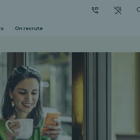
ts
On recrute