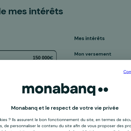
le mes intérêts
Mes intérêts
Mon versement
€
Durée
Con
Capital acquis
Au taux de 
Monabanq et le respect de votre vie privée
kies ? Ils assurent le bon fonctionnement du site, en termes de séc
s, de personnaliser le contenu du site afin de vous proposer des pro