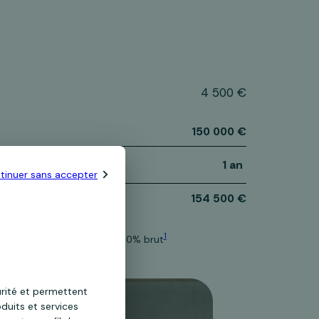
4 500 €
150 000 €
1 an
tinuer sans accepter
154 500 €
1
3% pendant 12 mois puis 1,60% brut
urité et permettent
duits et services