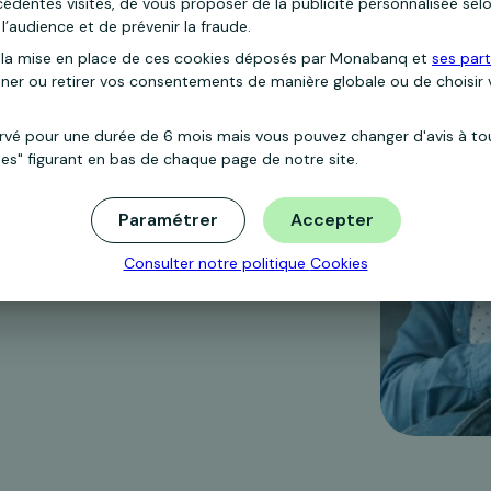
dentes visites, de vous proposer de la publicité personnalisée selo
ilis ouvert en 3 étapes
l’audience et de prévenir la fraude.
la mise en place de ces cookies déposés par Monabanq et
ses part
nner ou retirer vos consentements de manière globale ou de choisir
aire de souscription et signez votre contrat
ervé pour une durée de 6 mois mais vous pouvez changer d'avis à t
ies" figurant en bas de chaque page de notre site.
Paramétrer
Accepter
Consulter notre politique
Cookies
 votre nom pour activer votre Rentabilis