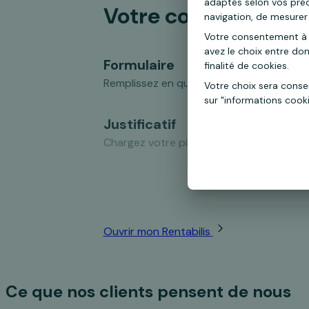
adaptés selon vos précé
Votre compte Rentab
navigation, de mesurer 
Votre consentement à 
avez le choix entre do
Formulaire
finalité de cookies.
Remplissez en quelques minutes le formul
Votre choix sera cons
sur "informations cook
Justificatif
Chargez votre pièce d'identité.
Virement
Réalisez un virement depuis un compte à
Ouvrir mon Rentabilis
Ce que nos clients pensent de nous