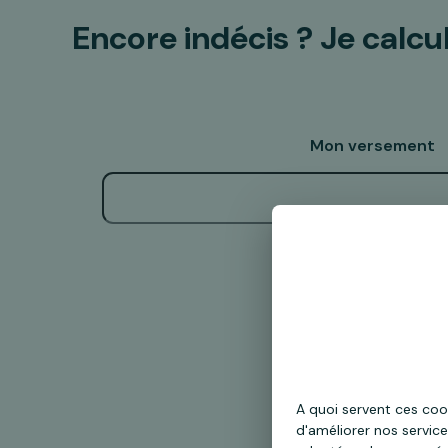
Encore indécis ?
Je calcu
Mon versement
Calculer
A quoi servent ces coo
d'améliorer nos service