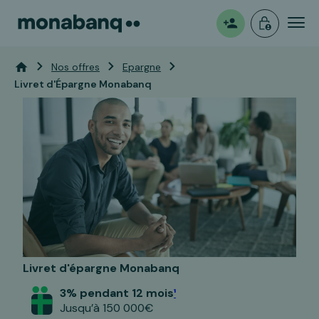
Mon
Ouvrir
Vous êtes ici:
Accueil
Nos offres
Epargne
Livret d'Épargne Monabanq
espace
un
compte
Livret d'épargne Monabanq
3% pendant 12 mois
¹
Jusqu’à 150 000€