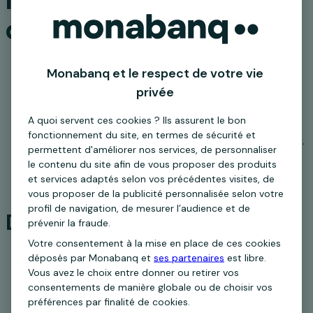
d'être client
Monabanq et le respect de votre vie
privée
A quoi servent ces cookies ? Ils assurent le bon
Être une personne physique et majeure.
fonctionnement du site, en termes de sécurité et
Ouvrir ou détenir un compte bancaire Monabanq.
permettent d'améliorer nos services, de personnaliser
Choisir l'option Carte qui épargne lors d'une
le contenu du site afin de vous proposer des produits
ouverture de compte courant.
et services adaptés selon vos précédentes visites, de
vous proposer de la publicité personnalisée selon votre
profil de navigation, de mesurer l’audience et de
Devenez client Monabanq :
prévenir la fraude.
Votre consentement à la mise en place de ces cookies
déposés par Monabanq et
ses partenaires
est libre.
Vous avez le choix entre donner ou retirer vos
consentements de manière globale ou de choisir vos
préférences par finalité de cookies.