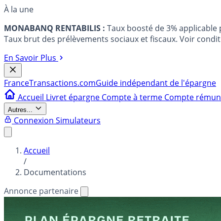
À la une
MONABANQ RENTABILIS :
Taux boosté de 3% applicable
Taux brut des prélèvements sociaux et fiscaux. Voir conditi
En Savoir Plus
France
Transactions.com
Guide indépendant de l'épargne
Accueil
Livret épargne
Compte à terme
Compte rému
Autres...
Connexion
Simulateurs
Accueil
/
Documentations
Annonce partenaire