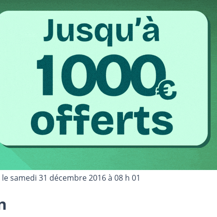
 le
samedi 31 décembre 2016 à 08 h 01
n