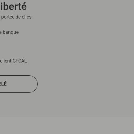
iberté
 portée de clics
re banque
 client CFCAL
ELÉ