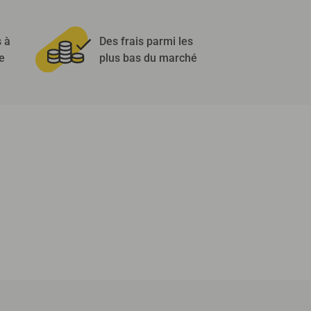
s à
Des frais parmi les
e
plus bas du marché