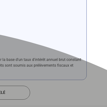
 la base d'un taux d'intérêt annuel brut constant
érêts sont soumis aux prélèvements fiscaux et
ELÉ