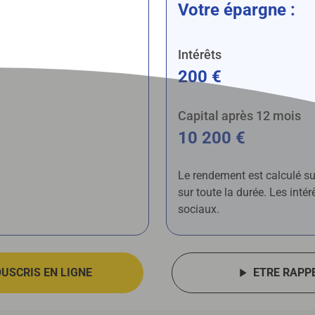
Votre épargne :
Intérêts
200 €
Capital après 12 mois
10 200 €
Le rendement est calculé sur
sur toute la durée. Les int
sociaux.
OUSCRIS EN LIGNE
ETRE RAPP