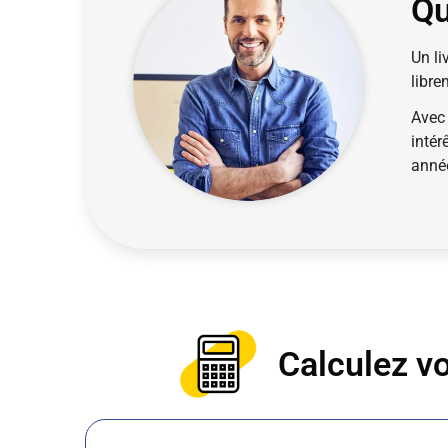
Qu
Un li
libre
Avec 
intér
anné
Calculez vo