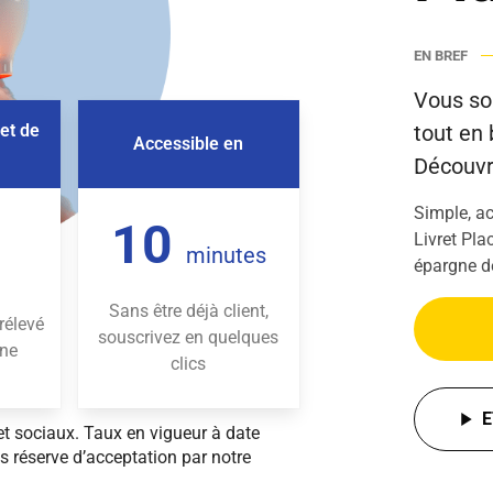
EN BREF
Vous so
 et de
tout en 
Accessible en
Découvr
Simple, ac
10
Livret Pla
minutes
épargne d
Sans être déjà client,
rélevé
souscrivez en quelques
gne
clics
E
et sociaux. Taux en vigueur à date
us réserve d’acceptation par notre