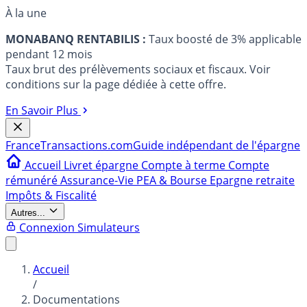
À la une
MONABANQ RENTABILIS :
Taux boosté de 3% applicable
pendant 12 mois
Taux brut des prélèvements sociaux et fiscaux. Voir
conditions sur la page dédiée à cette offre.
En Savoir Plus
France
Transactions.com
Guide indépendant de l'épargne
Accueil
Livret épargne
Compte à terme
Compte
rémunéré
Assurance-Vie
PEA & Bourse
Epargne retraite
Impôts & Fiscalité
Autres...
Connexion
Simulateurs
Accueil
/
Documentations