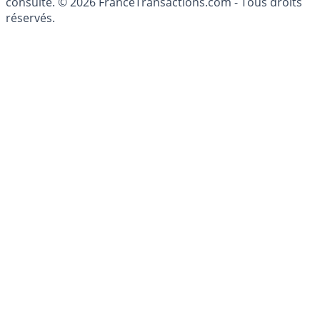
patrimoine, indépendant ou non-indépendant, doit être
consulté. © 2026 FranceTransactions.com - Tous droits
réservés.