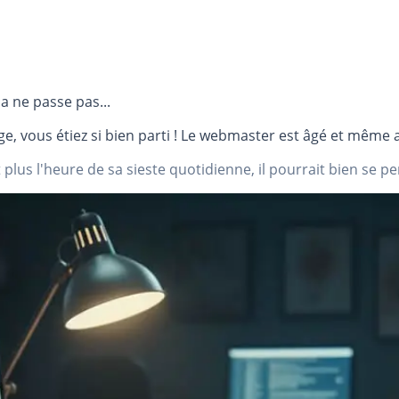
a ne passe pas...
e, vous étiez si bien parti ! Le webmaster est âgé et même a
 plus l'heure de sa sieste quotidienne, il pourrait bien se pen