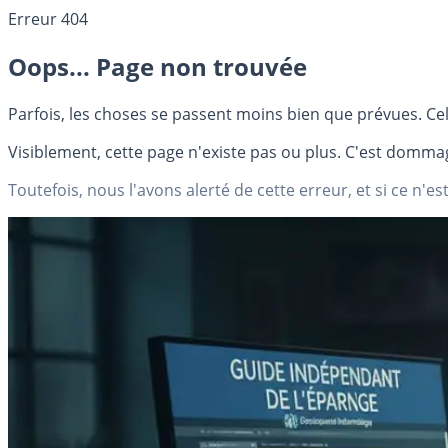
Erreur 404
Oops... Page non trouvée
Parfois, les choses se passent moins bien que prévues. Cel
Visiblement, cette page n'existe pas ou plus. C'est dommag
Toutefois, nous l'avons alerté de cette erreur, et si ce n'est