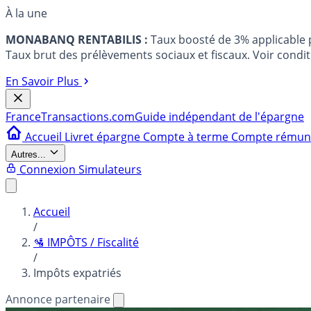
À la une
MONABANQ RENTABILIS :
Taux boosté de 3% applicable
Taux brut des prélèvements sociaux et fiscaux. Voir conditi
En Savoir Plus
France
Transactions.com
Guide indépendant de l'épargne
Accueil
Livret épargne
Compte à terme
Compte rému
Autres...
Connexion
Simulateurs
Accueil
/
🛂 IMPÔTS / Fiscalité
/
Impôts expatriés
Annonce partenaire