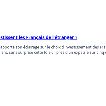
stissent les Français de l’étranger ?
orte son éclairage sur le choix d’investissement des Franç
non-résidents préfèrent investir en France. Parmi ces derniers, sans surprise cette fois-ci, p