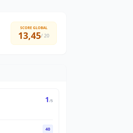
SCORE GLOBAL
13,45
/ 20
1
/5
40