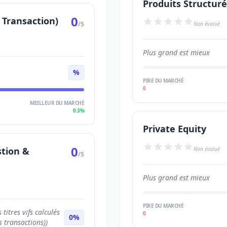
Produits Structuré
0
 Transaction)
/5
Non évalué
Plus grand est mieux
%
PIRE DU MARCHÉ
0
MEILLEUR DU MARCHÉ
0.3%
Private Equity
0
stion &
Non évalué
/5
Plus grand est mieux
PIRE DU MARCHÉ
 titres vifs calculés
0
0%
s transactions))