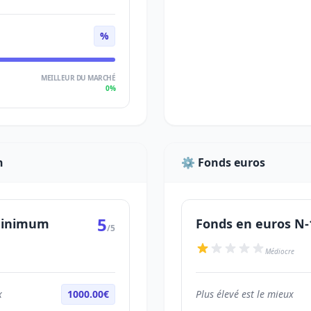
%
MEILLEUR DU MARCHÉ
0%
n
⚙️ Fonds euros
5
 minimum
Fonds en euros N-
/5
Médiocre
x
1000.00€
Plus élevé est le mieux