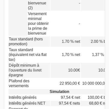
bienvenue
-
(2)
Versement
minimal
pour obtenir
-
la prime de
bienvenue
Taux standard (hors
1.70 % net
2.00 % bru
promotion)
Taux standard
(équivalent net via flat
1,70 % net
1,37 % ne
tax)
Dépôt minimum à
l'ouverture du livret
10.00€
10.00
épargne
Plafond des
22 950,00 €
10 000 000,00 
versements
Simulation
Intérêts générés
97,54 € net
100,00 € bru
Intérêts générés NET
97,54 € nets
68,60 € net