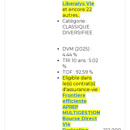
Liberalys Vie
et encore 22
autres...
Catégorie :
CLASSIQUE
DIVERSIFIEE
DVM (2025) :
4.44 %
TRI 10 ans : 5.02
%
TOF : 92.59 %
Eligible dans
le(s) contrat(s)
d'assurance-vie :
Frontiere
efficiente
APREP
MULTIGESTION
Bourse Direct
Vie