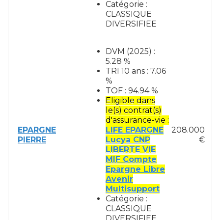
Catégorie :
CLASSIQUE
DIVERSIFIEE
DVM (2025) :
5.28 %
TRI 10 ans : 7.06
%
TOF : 94.94 %
Eligible dans
le(s) contrat(s)
d'assurance-vie :
EPARGNE
LIFE EPARGNE
208.000
PIERRE
Lucya CNP
€
LIBERTE VIE
MIF Compte
Epargne Libre
Avenir
Multisupport
Catégorie :
CLASSIQUE
DIVERSIFIEE