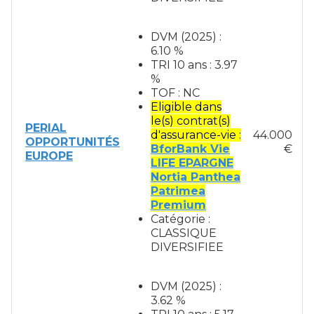
DVM (2025) :
6.10 %
TRI 10 ans : 3.97
%
TOF : NC
Eligible dans
le(s) contrat(s)
PERIAL
d'assurance-vie :
44.000
OPPORTUNITÉS
BforBank Vie
€
EUROPE
LIFE EPARGNE
Nortia Panthea
Patrimea
Premium
Catégorie :
CLASSIQUE
DIVERSIFIEE
DVM (2025) :
3.62 %