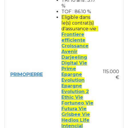
TRI 10 ans : 5.17
%
TOF : 86.10 %
Eligible dans
le(s) contrat(s)
d'assurance-vie :
Frontiere
efficiente
Croissance
Avenir
Darjeeling
Digital Vie
Prime
115.000
PRIMOPIERRE
Epargne
€
Evolution
Epargne
Evolution 2
Ethic Vie
Fortuneo Vie
Futura Vie
Grisbee Vie
Hedios Life
Intencial