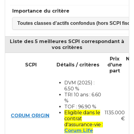
Importance du critère
Toutes classes d'actifs confondus (hors SCPI fisca
Liste des 5 meilleures SCPI correspondant à
vos critères
Prix
No
SCPI
Détails / critères
d'une
part
p
DVM (2025) :
6.50 %
TRI 10 ans : 6.60
%
TOF : 96.90 %
Eligible dans le
1135.000
CORUM ORIGIN
contrat
€
d'assurance-vie :
Corum Life