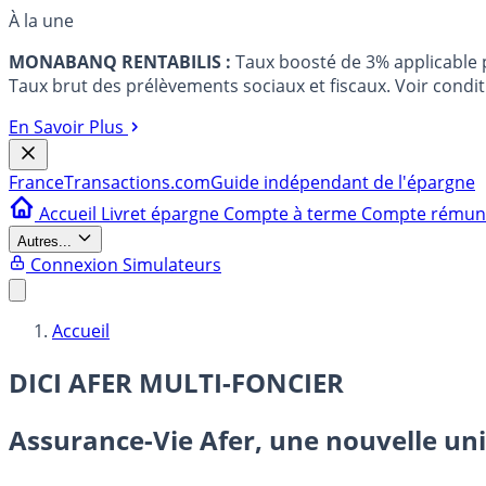
À la une
MONABANQ RENTABILIS :
Taux boosté de 3% applicable
Taux brut des prélèvements sociaux et fiscaux. Voir conditi
En Savoir Plus
France
Transactions.com
Guide indépendant de l'épargne
Accueil
Livret épargne
Compte à terme
Compte rému
Autres...
Connexion
Simulateurs
Accueil
DICI AFER MULTI-FONCIER
Assurance-Vie Afer, une nouvelle uni