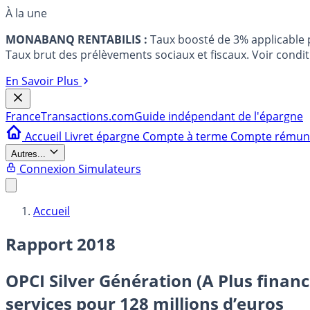
À la une
MONABANQ RENTABILIS :
Taux boosté de 3% applicable
Taux brut des prélèvements sociaux et fiscaux. Voir conditi
En Savoir Plus
France
Transactions.com
Guide indépendant de l'épargne
Accueil
Livret épargne
Compte à terme
Compte rému
Autres...
Connexion
Simulateurs
Accueil
Rapport 2018
OPCI Silver Génération (A Plus finan
services pour 128 millions d’euros