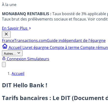
À la une
MONABANQ RENTABILIS :
Taux boosté de 3% applicable
Taux brut des prélèvements sociaux et fiscaux. Voir conditi
En Savoir Plus
France
Transactions.com
Guide indépendant de l'épargne
Accueil
Livret épargne
Compte à terme
Compte rému
Autres...
Connexion
Simulateurs
Accueil
DIT Hello Bank !
Tarifs bancaires : Le DIT (Document d