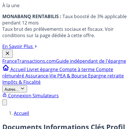
À la une
MONABANQ RENTABILIS :
Taux boosté de 3% applicable
pendant 12 mois
Taux brut des prélèvements sociaux et fiscaux. Voir
conditions sur la page dédiée à cette offre.
En Savoir Plus
France
Transactions.com
Guide indépendant de l'épargne
Accueil
Livret épargne
Compte à terme
Compte
rémunéré
Assurance-Vie
PEA & Bourse
Epargne retraite
Impôts & Fiscalité
Autres...
Connexion
Simulateurs
Accueil
Documents Informations Clés Profil