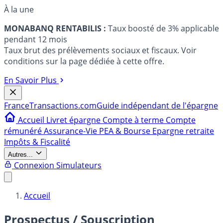
À la une
MONABANQ RENTABILIS :
Taux boosté de 3% applicable
pendant 12 mois
Taux brut des prélèvements sociaux et fiscaux. Voir
conditions sur la page dédiée à cette offre.
En Savoir Plus
France
Transactions.com
Guide indépendant de l'épargne
Accueil
Livret épargne
Compte à terme
Compte
rémunéré
Assurance-Vie
PEA & Bourse
Epargne retraite
Impôts & Fiscalité
Autres...
Connexion
Simulateurs
Accueil
Prospectus / Souscription