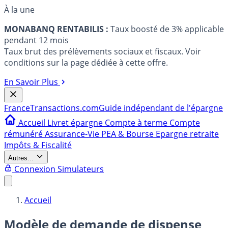
À la une
MONABANQ RENTABILIS :
Taux boosté de 3% applicable
pendant 12 mois
Taux brut des prélèvements sociaux et fiscaux. Voir
conditions sur la page dédiée à cette offre.
En Savoir Plus
France
Transactions.com
Guide indépendant de l'épargne
Accueil
Livret épargne
Compte à terme
Compte
rémunéré
Assurance-Vie
PEA & Bourse
Epargne retraite
Impôts & Fiscalité
Autres...
Connexion
Simulateurs
Accueil
Modèle de demande de dispense