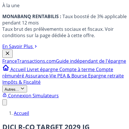
À la une
MONABANQ RENTABILIS :
Taux boosté de 3% applicable
pendant 12 mois
Taux brut des prélèvements sociaux et fiscaux. Voir
conditions sur la page dédiée à cette offre.
En Savoir Plus
France
Transactions.com
Guide indépendant de l'épargne
Accueil
Livret épargne
Compte à terme
Compte
rémunéré
Assurance-Vie
PEA & Bourse
Epargne retraite
Impôts & Fiscalité
Autres...
Connexion
Simulateurs
Accueil
DICI R-CO TARGET 2029 IG