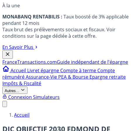
À la une
MONABANQ RENTABILIS :
Taux boosté de 3% applicable
pendant 12 mois
Taux brut des prélèvements sociaux et fiscaux. Voir
conditions sur la page dédiée à cette offre.
En Savoir Plus
France
Transactions.com
Guide indépendant de l'épargne
Accueil
Livret épargne
Compte à terme
Compte
rémunéré
Assurance-Vie
PEA & Bourse
Epargne retraite
Impôts & Fiscalité
Autres...
Connexion
Simulateurs
Accueil
DIC OBJECTIF 2030 EDMOND DE