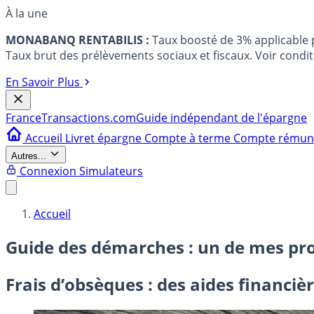
À la une
MONABANQ RENTABILIS :
Taux boosté de 3% applicable
Taux brut des prélèvements sociaux et fiscaux. Voir conditi
En Savoir Plus
France
Transactions.com
Guide indépendant de l'épargne
Accueil
Livret épargne
Compte à terme
Compte rému
Autres...
Connexion
Simulateurs
Accueil
Guide des démarches : un de mes pr
Frais d’obsèques : des aides financiè