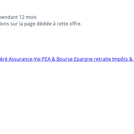
 pendant 12 mois
ons sur la page dédiée à cette offre.
néré
Assurance-Vie
PEA & Bourse
Epargne retraite
Impôts & 