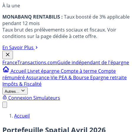
À la une
MONABANQ RENTABILIS :
Taux boosté de 3% applicable
pendant 12 mois
Taux brut des prélèvements sociaux et fiscaux. Voir
conditions sur la page dédiée à cette offre.
En Savoir Plus
France
Transactions.com
Guide indépendant de l'épargne
Accueil
Livret épargne
Compte à terme
Compte
rémunéré
Assurance-Vie
PEA & Bourse
Epargne retraite
Impôts & Fiscalité
Autres...
Connexion
Simulateurs
Accueil
Portefeuille Spatial Avril 2026