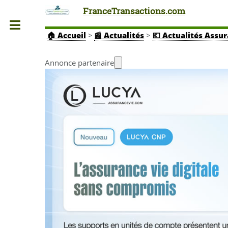
FranceTransactions.com
Toggle
🏠
Accueil
>
📰 Actualités
>
💶 Actualités Assu
Annonce partenaire