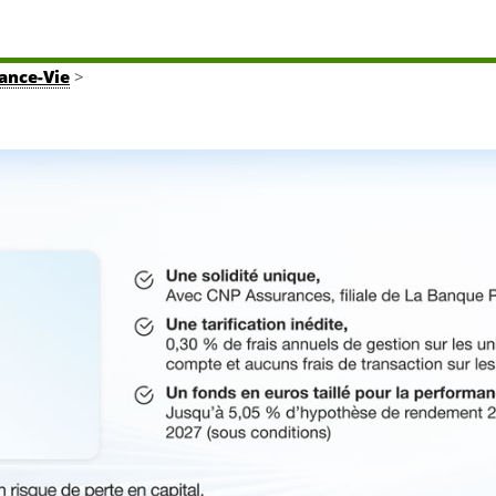
rance-Vie
>