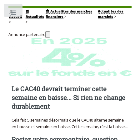
🏠
📰
🏛️ Actualités des marchés
Actualités des
Toggle
Accueil
Actualités
financiers
>
marchés
>
>
>
Annonce partenaire
Le CAC40 devrait terminer cette
semaine en baisse... Si rien ne change
durablement
Cela fait 5 semaines désormais que le CAC40 alterne semaine
en hausse et semaine en baisse. Cette semaine, c’est la baisse...
Postez votre commentaire, question,