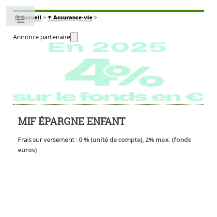
🏠
Accueil
>
☂️ Assurance-vie
>
Toggle
Annonce partenaire
MIF ÉPARGNE ENFANT
Frais sur versement :
0 % (unité de compte), 2% max. (fonds
euros)